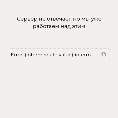
Сервер не отвечает, но мы уже
работаем над этим
Error: (intermediate value)(intermediate value)(intermediate value).replaceAll is not a function