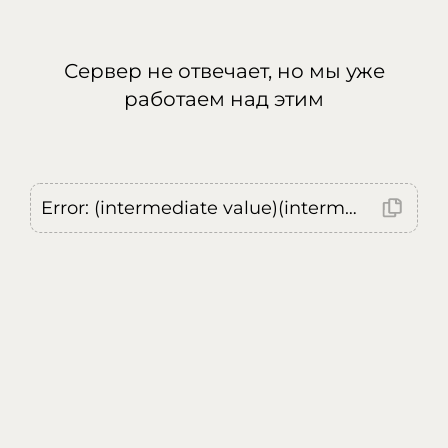
Сервер не отвечает, но мы уже
работаем над этим
Error: (intermediate value)(intermediate value)(intermediate value).replaceAll is not a function