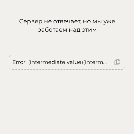
Сервер не отвечает, но мы уже
работаем над этим
Error: (intermediate value)(intermediate value)(intermediate value).replaceAll is not a function