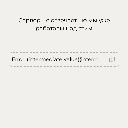
Сервер не отвечает, но мы уже
работаем над этим
Error: (intermediate value)(intermediate value)(intermediate value).replaceAll is not a function