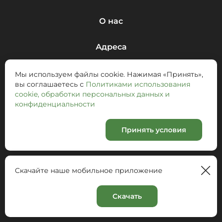
О нас
Адреса
Условия доставки
Мы используем файлы cookie. Нажимая «Принять»,
вы соглашаетесь с
Политиками использования
cookie, обработки персональных данных и
Об оплате и ваших данных
конфиденциальности
Принять условия
info@gruzinskie-kanikuli.ru
Мобильные приложения
Скачайте наше мобильное приложение
Скачать
Корзина
0